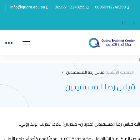
info@qudra.edu.sa
00966112240299
00966112240299
الصفحة الرئيسية
قياس رضا المستفيدين
قياس رضا المستفيدين
ياس
آلية قياس رضا المستفيدين (مدربين- متدربين) بنمط التدريب الإلكتروني.
حرص المركز منذ إنشائه على وضع جودة التدريب وجهاً لوجه كأحد أهدافه الأولى