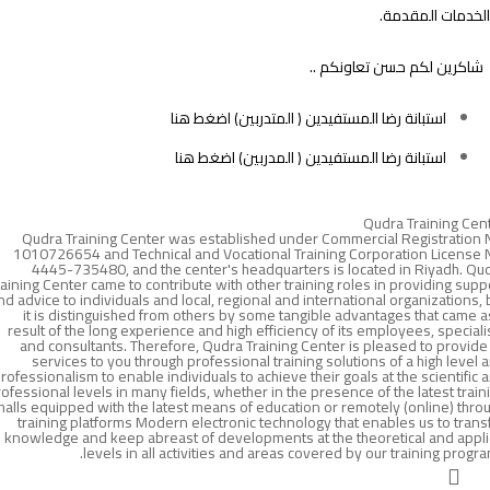
الخدمات المقدمة.
شاكرين لكم حسن تعاونكم ..
استبانة رضا المستفيدين ( المتدربين)
اضغط هنا
استبانة رضا المستفيدين ( المدربين)
اضغط هنا
Qudra Training Cen
Qudra Training Center was established under Commercial Registration 
1010726654 and Technical and Vocational Training Corporation License 
4445-735480, and the center's headquarters is located in Riyadh. Qu
raining Center came to contribute with other training roles in providing supp
nd advice to individuals and local, regional and international organizations, 
it is distinguished from others by some tangible advantages that came a
result of the long experience and high efficiency of its employees, speciali
and consultants. Therefore, Qudra Training Center is pleased to provide 
services to you through professional training solutions of a high level 
rofessionalism to enable individuals to achieve their goals at the scientific 
ofessional levels in many fields, whether in the presence of the latest train
halls equipped with the latest means of education or remotely (online) thro
training platforms Modern electronic technology that enables us to trans
knowledge and keep abreast of developments at the theoretical and appl
levels in all activities and areas covered by our training progra