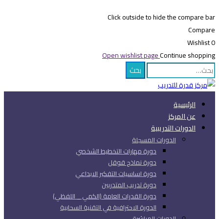
Click outside to hide the compare bar
Compare
Wishlist
0
Open wishlist page
Continue shopping
Search
بحث
for:
الرئيسية
عن المركز
الدورات التدريبية
الدورات المسجلة
دورة مهارات التخطيط الشخصي
دورة نماذج قوقل
دورة اساسيات التفكير الابداعي
دورة تدريب المتدربين
دورة القدرات العامة (الكمي _ اللفظي)
الدورة الاحترافية في التقنية السحابية
الدورات المباشرة